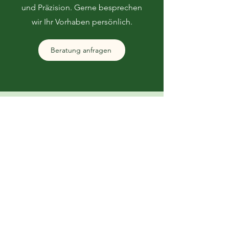
und Präzision. Gerne besprechen
wir Ihr Vorhaben persönlich.
Beratung anfragen
Kontaktieren Sie Uns
Email
*