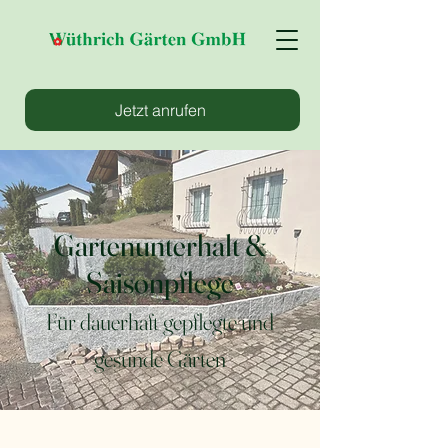
Jetzt anrufen
Gartenunterhalt &
Saisonpflege
Für dauerhaft gepflegte und
gesunde Gärten